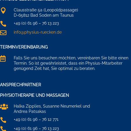

Clausstraße 5a (Leopoldpassage)
D-65812 Bad Soden am Taunus

+49 (0) 61 96 – 76 13 223

info@physius-ruecken.de
TERMINVEREINBARUNG

Falls Sie uns besuchen möchten, vereinbaren Sie bitte einen
Termin. So ist gewährleistet, dass ein Physius-Mitarbeiter
genügend Zeit hat, Sie optimal zu beraten.
ANSPRECHPARTNER
PHYSIOTHERAPIE UND MASSAGEN

Halka Zipplies, Susanne Neumerkel und
Andrea Patsakas

+49 (0) 61 96 – 76 12 771

+49 (0) 61 96 – 76 13 223