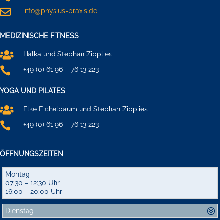

info@physius-praxis.de
MEDIZINISCHE FITNESS

Halka und Stephan Zipplies

+49 (0) 61 96 – 76 13 223
YOGA UND PILATES

Elke Eichelbaum und Stephan Zipplies

+49 (0) 61 96 – 76 13 223
ÖFFNUNGSZEITEN
Montag
07:30 – 12:30 Uhr
16:00 – 20:00 Uhr
Dienstag