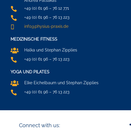
Andrea Patsakas

+49 (0) 61 96 – 76 12 771

+49 (0) 61 96 – 76 13 223

info@physius-praxis.de
MEDIZINISCHE FITNESS

Halka und Stephan Zipplies

+49 (0) 61 96 – 76 13 223
YOGA UND PILATES

Elke Eichelbaum und Stephan Zipplies

+49 (0) 61 96 – 76 13 223
Connect with us: