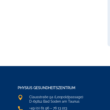
PHYSIUS GESUNDHEITSZENTRUM

Clausstraße 5a (Leopoldpassage)
D-65812 Bad Soden am Taunus

+49 (0) 61 96 – 76 13 223